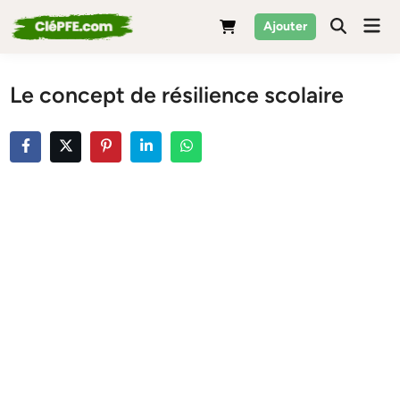
Skip
Mai
Ajouter
to
Men
content
Le concept de résilience scolaire