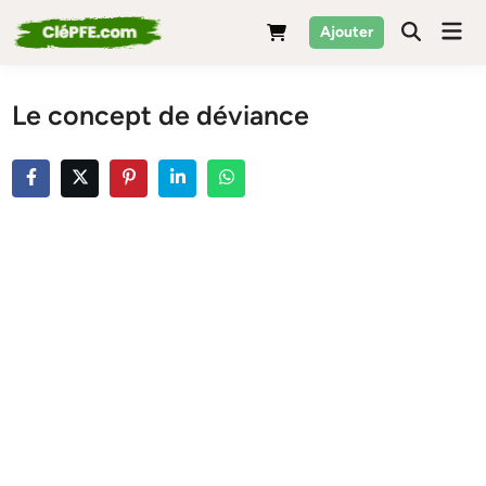
Skip
Mai
Ajouter
to
Men
content
Le concept de déviance