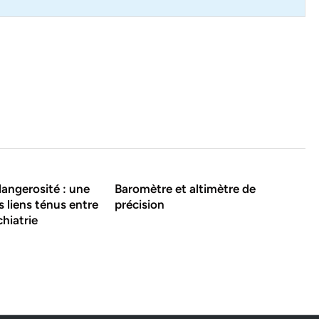
dangerosité : une
Baromètre et altimètre de
es liens ténus entre
précision
chiatrie