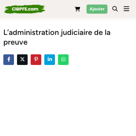
Skip
Mai
Ajouter
to
Men
content
L’administration judiciaire de la
preuve