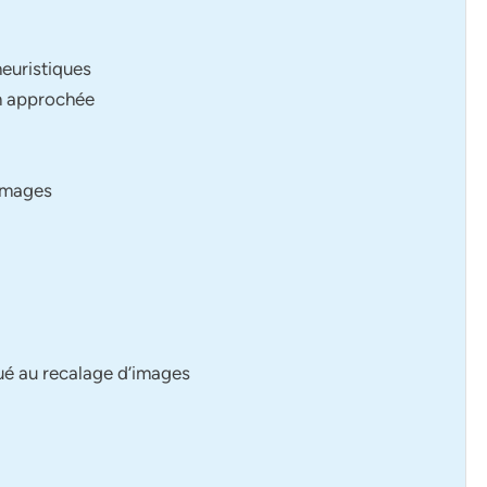
euristiques
on approchée
’images
ué au recalage d’images