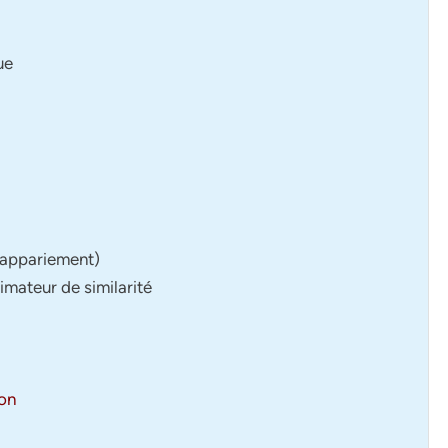
ue
 (appariement)
imateur de similarité
ion