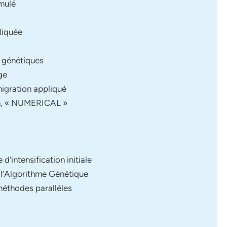
imulé
liquée
s génétiques
ge
igration appliqué
on, « NUMERICAL »
 d’intensification initiale
t l’Algorithme Génétique
 méthodes parallèles