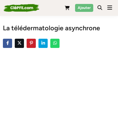
Skip
Mai
Ajouter
to
Men
content
La télédermatologie asynchrone