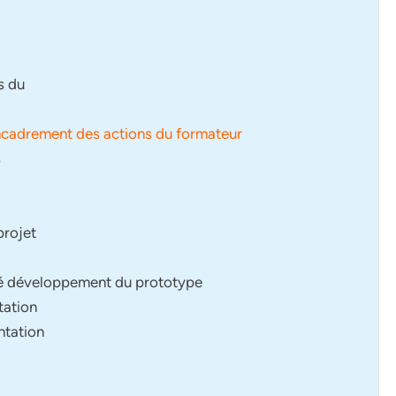
s du
ncadrement des actions du formateur
s
projet
nté développement du prototype
tation
ntation