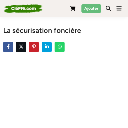
Skip
Mai
Ajouter
to
Men
content
La sécurisation foncière