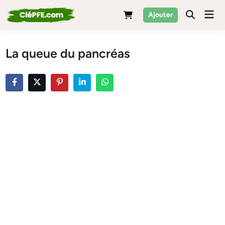
Skip
Mai
Ajouter
to
Men
content
La queue du pancréas