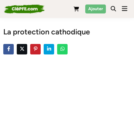
Skip
Mai
Ajouter
to
Men
content
La protection cathodique