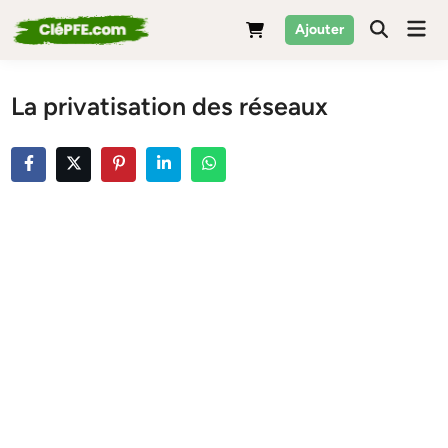
Skip
Mai
Ajouter
to
Men
content
La privatisation des réseaux