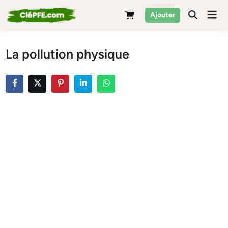
Skip
Mai
Ajouter
to
Men
content
La pollution physique