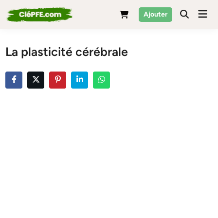
Skip
Mai
Ajouter
to
Men
content
La plasticité cérébrale