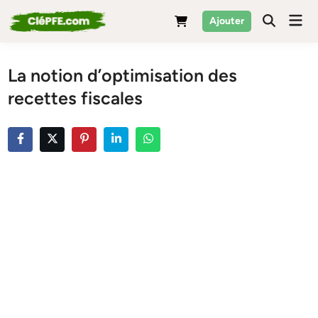
Skip
Mai
Ajouter
to
Men
content
La notion d’optimisation des
recettes fiscales