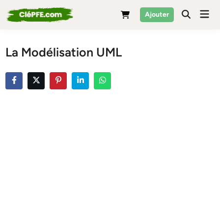
Skip
Mai
Ajouter
to
Men
content
La Modélisation UML