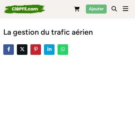
Skip
Mai
Ajouter
to
Men
content
La gestion du trafic aérien