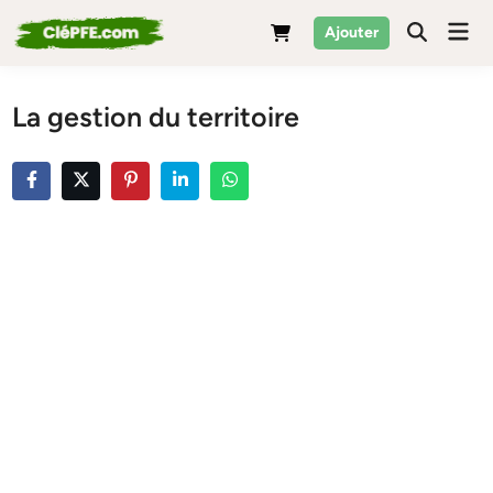
Skip
Mai
Ajouter
to
Men
content
La gestion du territoire