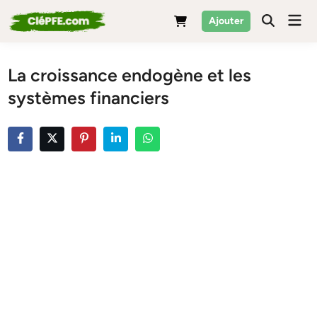
Skip
Mai
Ajouter
to
Men
content
La croissance endogène et les
systèmes financiers