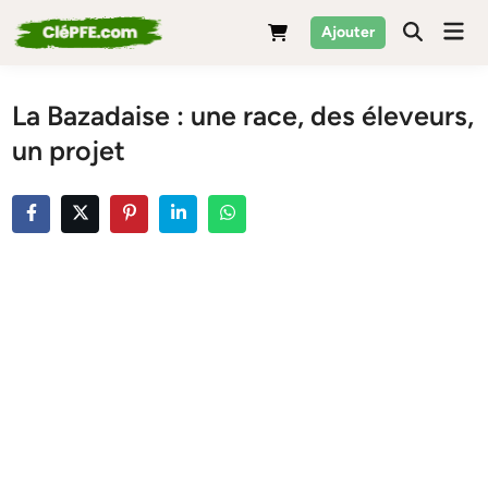
Skip
Mai
Ajouter
to
Men
content
La Bazadaise : une race, des éleveurs,
un projet