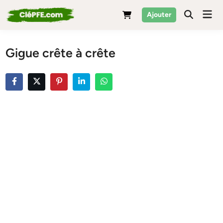
Skip
Mai
Ajouter
to
Men
content
Gigue crête à crête