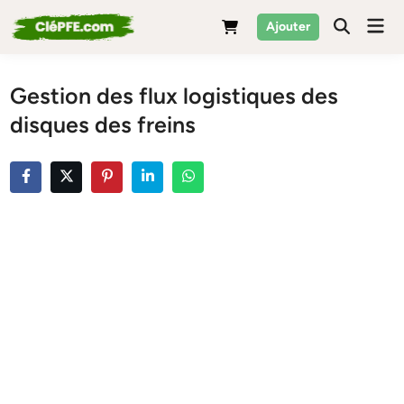
Skip
Mai
Ajouter
to
Men
content
Gestion des flux logistiques des
disques des freins