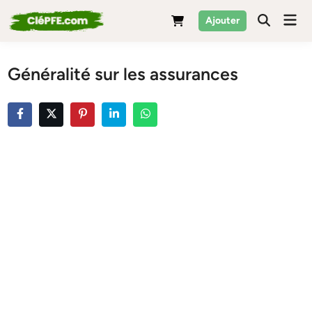
Skip
Mai
Ajouter
to
Men
content
Généralité sur les assurances