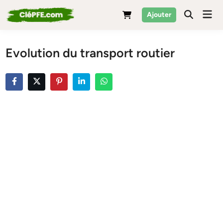
Skip
Mai
Ajouter
to
Men
content
Evolution du transport routier