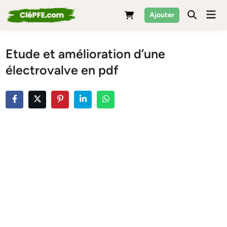
Skip
Mai
Ajouter
to
Men
content
Etude et amélioration d’une
électrovalve en pdf