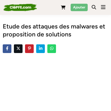
Skip
Mai
Ajouter
to
Men
content
Etude des attaques des malwares et
proposition de solutions