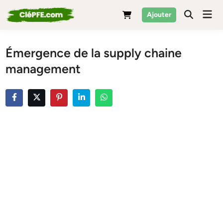
Skip
Mai
Ajouter
to
Men
content
Émergence de la supply chaine
management