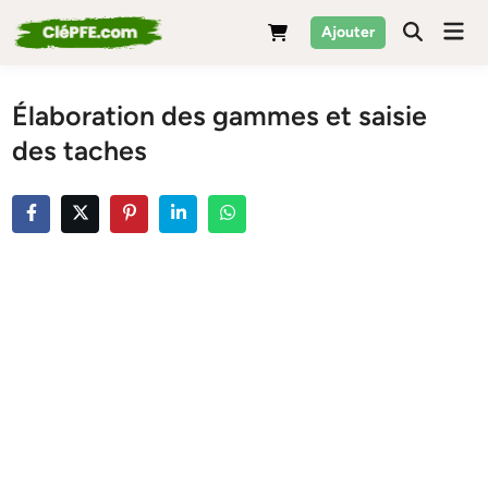
Skip
Mai
Ajouter
to
Men
content
Élaboration des gammes et saisie
des taches