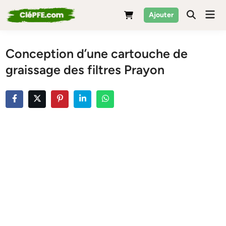
Skip
Mai
Ajouter
to
Men
content
Conception d’une cartouche de
graissage des filtres Prayon