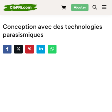
Skip
Mai
Ajouter
to
Men
content
Conception avec des technologies
parasismiques