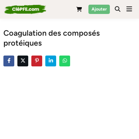
Skip
Mai
Ajouter
to
Men
content
Coagulation des composés
protéiques