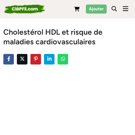
Skip
Mai
Ajouter
to
Men
content
Cholestérol HDL et risque de
maladies cardiovasculaires