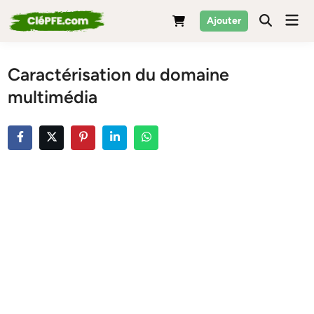
Skip
Mai
Ajouter
to
Men
content
Caractérisation du domaine
multimédia