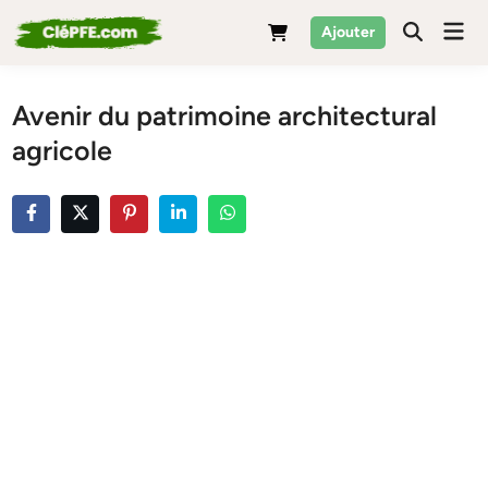
Skip
Mai
Ajouter
to
Men
content
Avenir du patrimoine architectural
agricole