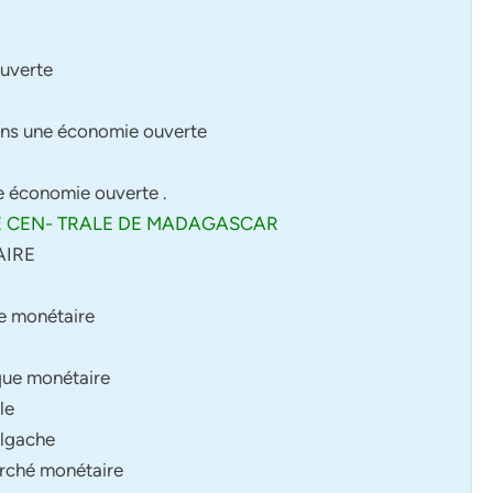
ouverte
ans une économie ouverte
e économie ouverte .
UE CEN- TRALE DE MADAGASCAR
AIRE
ue monétaire
ique monétaire
le
algache
arché monétaire