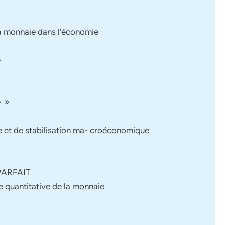
 la monnaie dans l’économie
e
e »
e et de stabilisation ma- croéconomique
PARFAIT
ie quantitative de la monnaie