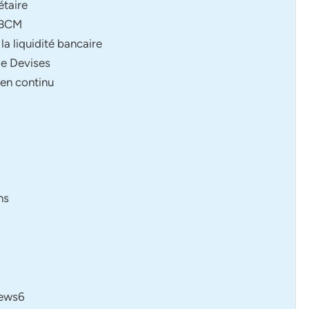
étaire
a BCM
la liquidité bancaire
de Devises
 en continu
ns
iews6