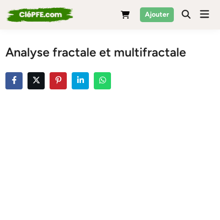
Skip
Mai
Ajouter
to
Men
content
Analyse fractale et multifractale