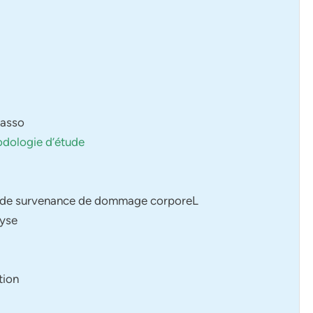
lasso
hodologie d’étude
 la de survenance de dommage corporeL
lyse
tion