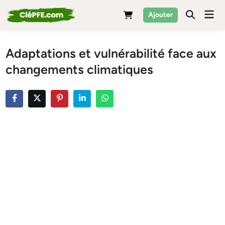
Skip
Mai
Ajouter
to
Men
content
Adaptations et vulnérabilité face aux
changements climatiques